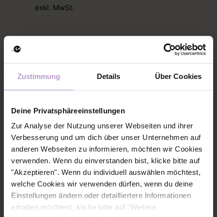
exkl. MwSt.
Mögliche Zahlungsarten
Kreditkarte
Zustimmung
Details
Über Cookies
SEPA Lastschriftmandat
Deine Privatsphäreeinstellungen
Zur Analyse der Nutzung unserer Webseiten und ihrer
Erst nach Bestätigung deiner Mitgliedschaft durch uns
Verbesserung und um dich über unser Unternehmen auf
erhältst du die Zahlungsaufforderung per E-Mail an die
anderen Webseiten zu informieren, möchten wir Cookies
von dir angegebene E-Mail Adresse.
verwenden. Wenn du einverstanden bist, klicke bitte auf
"Akzeptieren". Wenn du individuell auswählen möchtest,
welche Cookies wir verwenden dürfen, wenn du deine
Einstellungen ändern oder detailliertere Informationen
erhalten möchtest, klicke bitte auf "Weitere