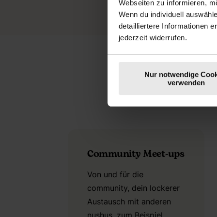
Webseiten zu informieren, mö
Wenn du individuell auswähl
detailliertere Informationen 
jederzeit widerrufen.
Nur notwendige Cook
verwenden
Community Meet-ups
Von und für die
community, dein lockerer
Austausch mit anderen
nushus, zum Beispiel