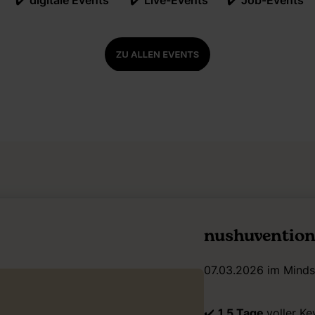
✔️
digitale Events
✔️
Live-Events
✔️
Job-Events
nushuventio
07.03.2026 im Mindsp
✔️
1,5 Tage
voller Ke