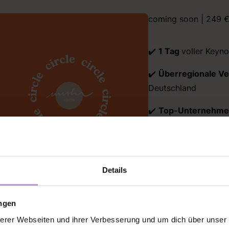
coming soon | 249 €
✔️
1 Tag
voller Keyno
✔️
Überregionale V
Deutschland
✔️
Top-Unternehme
Karriere öffnen
✔️
Komplette Verpf
Details
COMING SOON!
ungen
erer Webseiten und ihrer Verbesserung und um dich über unse