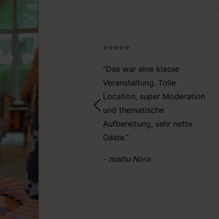
⭐⭐⭐⭐⭐
ch ganz neu bei
“Das war eine klasse
le business und
Veranstaltung. Tolle
 immer noch über
Location, super Moderation
ielfalt!"
und thematische
Aufbereitung, sehr nette
oline
Gäste.”
-
nushu Nora