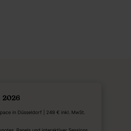
n 2026
ace in Düsseldorf | 249 € inkl. MwSt.
ynotes, Panels und interaktiver Sessions