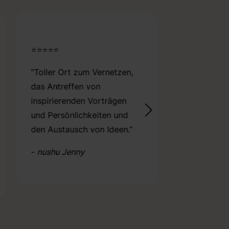
⭐⭐⭐⭐⭐
⭐⭐⭐⭐⭐
“Danke für d
"Toller Ort zum Vernetzen,
inspirieren
das Antreffen von
Veranstaltu
inspirierenden Vorträgen
ihr den Rau
und Persönlichkeiten und
habt, für ein
den Austausch von Ideen.”
unterstütz
-
nushu Jenny
für mehr Wei
Wirtschaft”
-
nushu Swa