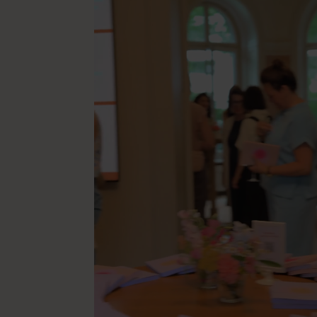
⭐⭐⭐⭐⭐
⭐⭐⭐⭐⭐
“Danke für die vielen
"Ich bin no
inspirierenden
nushu fema
Veranstaltungen und dass
freue mich
ihr den Raum geschaffen
die Themenv
habt, für eine tolle,
unterstützende Community
-
nushu Car
für mehr Weiblichkeit in der
Wirtschaft”
-
nushu Swantje