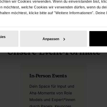
chten wir Cookies verwenden. Wenn du einverstanden bist, klick
en möchtest, welche Cookies wir verwenden dürfen, wenn du dei
erhalten möchtest, klicke bitte auf "Weitere Informationen". Deine
ies
Anpassen
Unsere Event-Formate
In-Person Events
Dein Space für Input und
Aha-Momente von Role
Models und Expert*innen
durch Panels, Keynotes