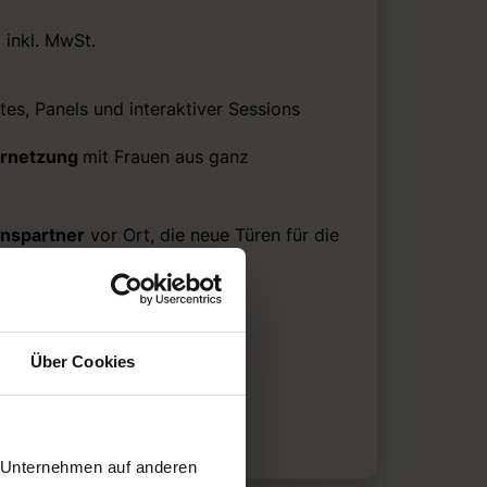
 inkl. MwSt.
tes, Panels und interaktiver Sessions
ernetzung
mit Frauen aus ganz
nspartner
vor Ort, die neue Türen für die
legung
Über Cookies
r Unternehmen auf anderen