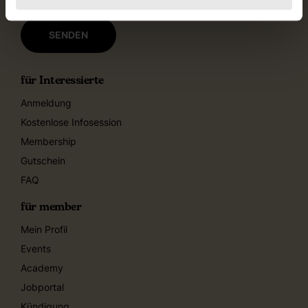
für Interessierte
Anmeldung
Kostenlose Infosession
Membership
Gutschein
FAQ
für member
Mein Profil
Events
Academy
Jobportal
Kündigung