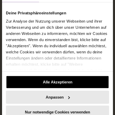
Deine Privatsphäreeinstellungen
Zur Analyse der Nutzung unserer Webseiten und ihrer
nushu Female Business
Verbesserung und um dich über unser Unternehmen auf
anderen Webseiten zu informieren, möchten wir Cookies
Wir sorgen für mehr Weiblichkeit in der Wirtschaft
verwenden. Wenn du einverstanden bist, klicke bitte auf
"Akzeptieren". Wenn du individuell auswählen möchtest,
welche Cookies wir verwenden dürfen, wenn du deine
Einstellungen ändern oder detailliertere Informationen
Werde Teil des nushuversums
erhalten möchtest, klicke bitte auf "Weitere
Informationen". Deine Einwilligung kannst du jederzeit
E-Mail
*
widerrufen.
Alle Akzeptieren
Ich möchte regelmäßig über female
Anpassen
business relevante Themen informiert
werden.
*
Nur notwendige Cookies verwenden