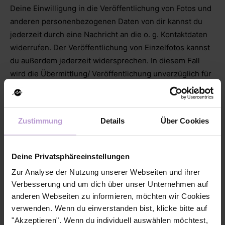
Deine Einwilligung in die Veröffentlichung von Fotos und
anderen personenbezogenen Daten von dir kannst du
jederzeit durch eine Nachricht an die o. g. Kontaktdaten
widerrufen. Der Veröffentlichung von Einzelfotos kannst
du außerdem jederzeit widersprechen. In diesem Fall
wird die Übermittlung/ Veröffentlichung unverzüglich für
die Zukunft eingestellt. Dies kann bei Veröffentlichungen
Dritter oder bei Printexemplaren eingeschränkt sein. Auf
unseren Online- Auftritten veröffentlichte Fotos und
Zustimmung
Details
Über Cookies
Daten werden unverzüglich entfernt.
Deine Privatsphäreeinstellungen
2. Cookies
Zur Analyse der Nutzung unserer Webseiten und ihrer
Verbesserung und um dich über unser Unternehmen auf
Cookies sind kleine Textdateien, die auf dem Computer
anderen Webseiten zu informieren, möchten wir Cookies
des Nutzers gespeichert werden und die eine Analyse
verwenden. Wenn du einverstanden bist, klicke bitte auf
der Benutzung der Website durch den Nutzer
"Akzeptieren". Wenn du individuell auswählen möchtest,