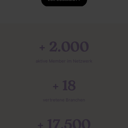
+ 2.000
aktive Member im Netzwerk
+ 18
vertretene Branchen
+ 17.500