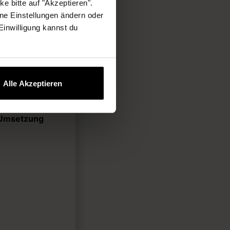
e bitte auf "Akzeptieren".
ne Einstellungen ändern oder
ng zur
 Einwilligung kannst du
 Model-
Wissen
en sowie digitale
Alle Akzeptieren
Umsetzung