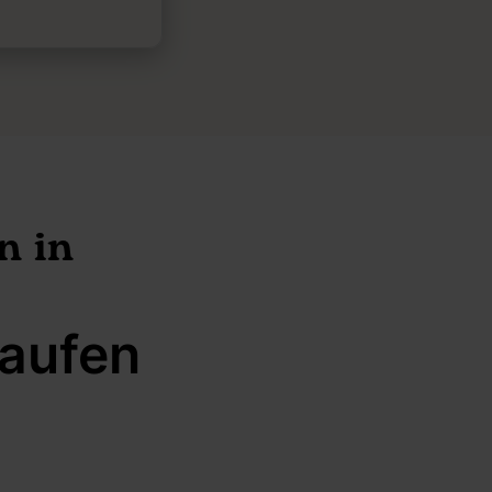
n in
laufen