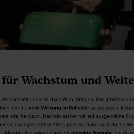
 für Wachstum und Wei
r Weiblichkeit in die Wirtschaft zu bringen. Der größte He
lnen, um die
volle Wirkung im Kollektiv
zu erzeugen. Insbes
vant wie nie zuvor. Deshalb setzen wir auf ausgewählte Ex
deinen durchgetakteten Alltag passen. Dabei hast du die Wa
es-Membership oder sichere dir
einzelne Formate
, die du j