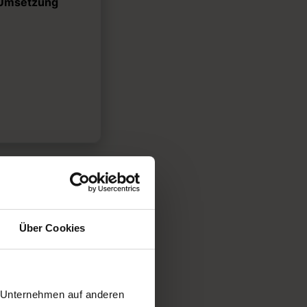
Umsetzung
 - Build
Über Cookies
 € inkl. MwSt.
, die aus deiner
r Unternehmen auf anderen
al Brand macht