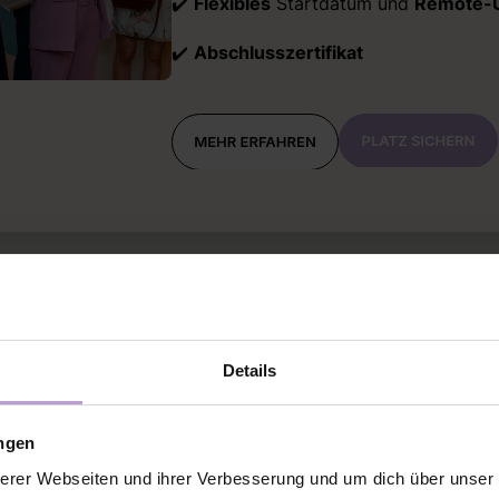
✔️
Flexibles
Startdatum und
Remote-
✔️
Abschlusszertifikat
Sichtbarkeit mit Haltung
your Personal Brand
Details
Nächster Start: 10. Oktober 2026 | 199
ungen
✔️
8 Wochen
intensive Wachstumsreise
erer Webseiten und ihrer Verbesserung und um dich über unse
inneren Haltung eine sichtbare Person