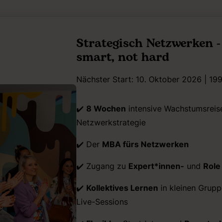
Strategisch Netzwerken 
smart, not hard
Nächster Start: 10. Oktober 2026 | 199
✔️
8 Wochen
intensive Wachstumsreise
Netzwerkstrategie
✔️ Der
MBA fürs Netzwerken
✔️ Zugang zu
Expert*innen-
und
Role
✔️
Kollektives Lernen
in kleinen Grupp
Live-Sessions