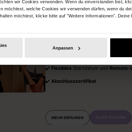
chten wir Cookies verwenden. Wenn du einverstanden bist, klick
en möchtest, welche Cookies wir verwenden dürfen, wenn du dei
✔️ Konkreter Fahrplan
, der Orientieru
erhalten möchtest, klicke bitte auf "Weitere Informationen". Deine
Sichtbarkeit gibt
✔️ Zugang zu
Expert*innen-
und
Role
ies
✔️
Kollektives Lernen
in kleinen Grupp
Anpassen
Live-Sessions
✔️
Flexibles
Startdatum und
Remote-
✔️
Abschlusszertifikat