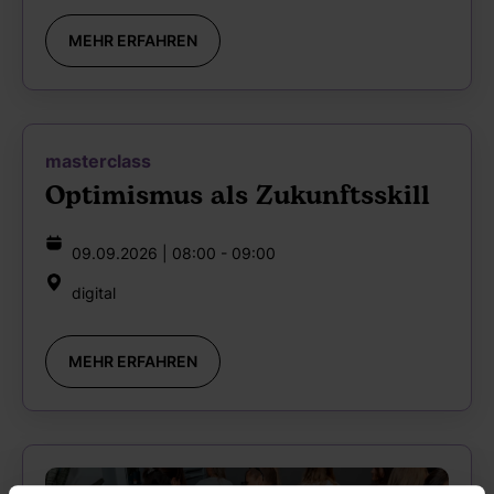
MEHR ERFAHREN
masterclass
Optimismus als Zukunftsskill
09.09.2026 | 08:00 - 09:00
digital
MEHR ERFAHREN