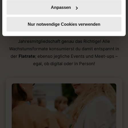
Die nushu membership
Anpassen
Du willst eine
Rundum-Sorglos-Lösung
, die dir jederzeit
Nur notwendige Cookies verwenden
Zugang zu jeglichen Lern- und Netzwerk-Inhalten
verschafft? Dann ist unsere nushu All-Access
Jahresmitgliedschaft genau das Richtige! Alle
Wachstumsformate konsumierst du damit entspannt in
der
Flatrate
; ebenso jegliche Events und Meet-ups –
egal, ob digital oder in Person!