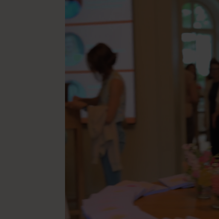
⭐⭐⭐⭐⭐
⭐⭐⭐⭐⭐
“Danke für die vielen
"Ich bin no
inspirierenden
nushu fema
Veranstaltungen und dass
freue mich
ihr den Raum geschaffen
die Themenv
habt, für eine tolle,
unterstützende Community
-
nushu Car
für mehr Weiblichkeit in der
Wirtschaft”
-
nushu Swantje