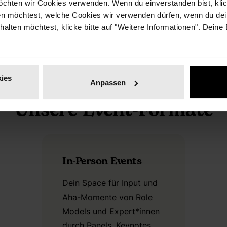
chten wir Cookies verwenden. Wenn du einverstanden bist, klick
en möchtest, welche Cookies wir verwenden dürfen, wenn du dei
erhalten möchtest, klicke bitte auf "Weitere Informationen". Deine
ies
Anpassen
Unsere Event-Formate
In-Person Events
Dein Space für Input und
Aha-Momente von Role
Models und Expert*innen
durch Panels, Keynotes