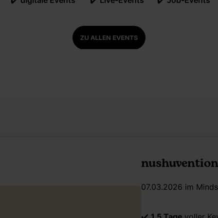
✔️
digitale Events
✔️
Live-Events
✔️
Job-Events
nushuventio
07.03.2026 im Mindsp
✔️
1,5 Tage
voller Ke