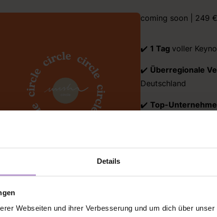
coming soon | 249 €
✔️
1 Tag
voller Keyno
✔️
Überregionale V
Deutschland
✔️
Top-Unternehme
Karriere öffnen
✔️
Komplette Verpf
Details
COMING SOON!
ungen
erer Webseiten und ihrer Verbesserung und um dich über unse