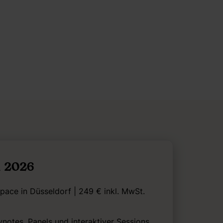
n 2026
ace in Düsseldorf | 249 € inkl. MwSt.
ynotes, Panels und interaktiver Sessions