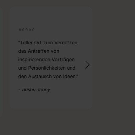
⭐⭐⭐⭐⭐
⭐⭐⭐⭐⭐
“Danke für d
"Toller Ort zum Vernetzen,
inspirieren
das Antreffen von
Veranstaltu
inspirierenden Vorträgen
ihr den Rau
und Persönlichkeiten und
habt, für ein
den Austausch von Ideen.”
unterstütz
-
nushu Jenny
für mehr Wei
Wirtschaft”
-
nushu Swa