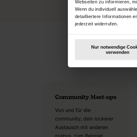
Webseiten zu informieren, mö
Wenn du individuell auswähl
detailliertere Informationen 
jederzeit widerrufen.
Nur notwendige Cook
verwenden
Community Meet-ups
Von und für die
community, dein lockerer
Austausch mit anderen
nushus, zum Beispiel