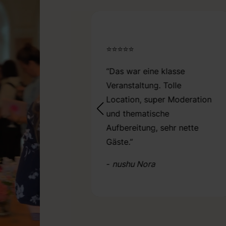
⭐⭐⭐⭐⭐
ch ganz neu bei
“Das war eine klasse
le business und
Veranstaltung. Tolle
 immer noch über
Location, super Moderation
ielfalt!"
und thematische
Aufbereitung, sehr nette
oline
Gäste.”
-
nushu Nora