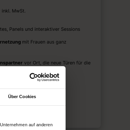
 inkl. MwSt.
tes, Panels und interaktiver Sessions
ernetzung
mit Frauen aus ganz
nspartner
vor Ort, die neue Türen für die
legung
Über Cookies
r Unternehmen auf anderen