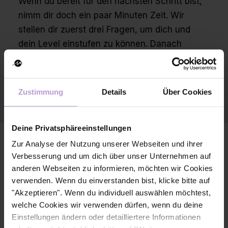
Wenn du bereit für den nächsten Schritt bist,
nimm dir doch ein paar Minuten Zeit. Wir
stellen dir zuerst drei Fragen, um dich und
dein Level einstufen zu können. Danach
erlebst du einen fiktiven Berufsalltag mit
einigen Entscheidungsmöglichkeiten.
Zustimmung
Details
Über Cookies
Jede von dir gegebene Antwort bringt dich
deinem neuen Job ein Stück näher – ohne,
dass du persönliche Daten preisgeben musst.
Deine Privatsphäreeinstellungen
Bist du bereit?
Zur Analyse der Nutzung unserer Webseiten und ihrer
Verbesserung und um dich über unser Unternehmen auf
anderen Webseiten zu informieren, möchten wir Cookies
verwenden. Wenn du einverstanden bist, klicke bitte auf
Finde jetzt deinen neuen Job!
"Akzeptieren". Wenn du individuell auswählen möchtest,
welche Cookies wir verwenden dürfen, wenn du deine
Direkt zur Job-Übersicht springen
Einstellungen ändern oder detailliertere Informationen