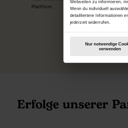
Webseiten zu informieren, mö
Plattform.
Inha
Wenn du individuell auswähl
detailliertere Informationen 
Spok
jederzeit widerrufen.
Nur notwendige Cook
verwenden
Erfolge unserer P