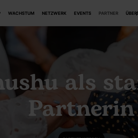
P
WACHSTUM
NETZWERK
EVENTS
PARTNER
ÜBER
nushu als st
Partnerin