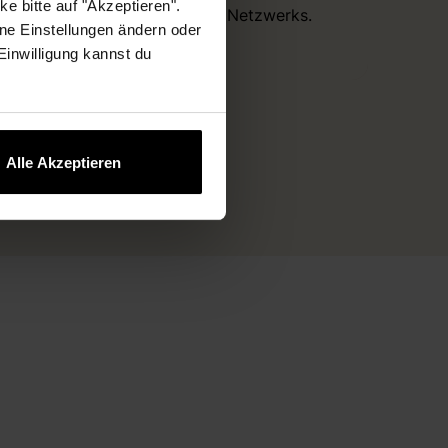
e bitte auf "Akzeptieren".
eines internen Netzwerks.
ne Einstellungen ändern oder
 Einwilligung kannst du
Alle Akzeptieren