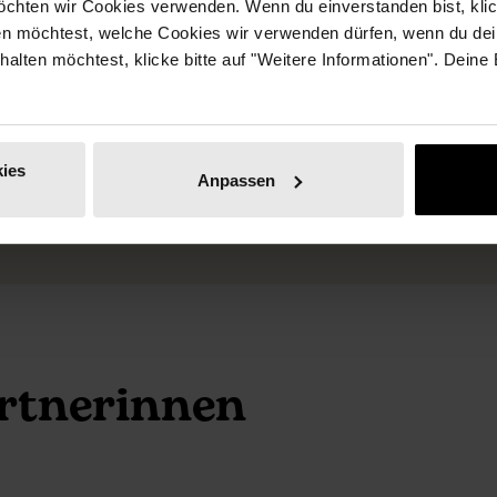
chten wir Cookies verwenden. Wenn du einverstanden bist, klick
und positioniert euch im
lten und macht interne
en möchtest, welche Cookies wir verwenden dürfen, wenn du dei
female Business.
erhalten möchtest, klicke bitte auf "Weitere Informationen". Deine
es Persons sichtbar.
ies
Anpassen
artnerinnen