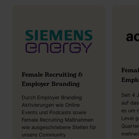
Femal
Female Recruiting &
Emplo
Employer Branding
Seit 4 
Durch Employer Branding
auf da
Aktivierungen wie Online
es um n
Events und Podcasts sowie
Level g
Female Recruiting Maßnahmen
Quarter
wie ausgeschriebene Stellen für
mehrwö
unsere Community