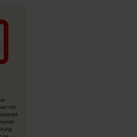
ue
wir mit
 powered
nnende
altung
t ab.