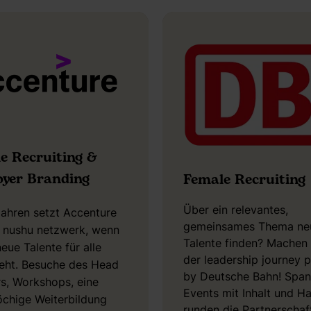
e Recruiting &
yer Branding
Female Recruiting
Über ein relevantes,
Jahren setzt Accenture
gemeinsames Thema ne
s nushu netzwerk, wenn
Talente finden? Machen 
eue Talente für alle
der leadership journey
eht. Besuche des Head
by Deutsche Bahn! Spa
s, Workshops, eine
Events mit Inhalt und H
chige Weiterbildung
runden die Partnerschaf