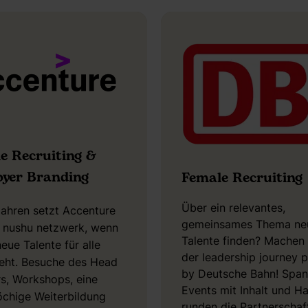
e Recruiting &
yer Branding
Female Recruiting
Über ein relevantes,
Jahren setzt Accenture
gemeinsames Thema ne
s nushu netzwerk, wenn
Talente finden? Machen 
eue Talente für alle
der leadership journey
eht. Besuche des Head
by Deutsche Bahn! Spa
s, Workshops, eine
Events mit Inhalt und H
chige Weiterbildung
runden die Partnerschaf