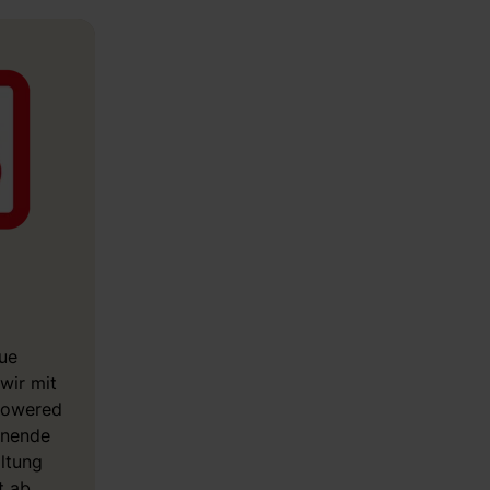
ue
wir mit
 powered
nnende
altung
t ab.