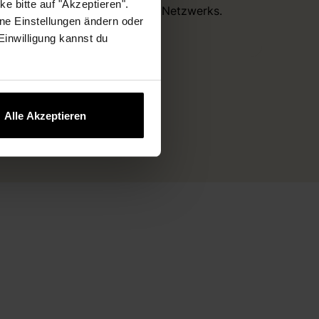
e bitte auf "Akzeptieren".
eines internen Netzwerks.
ne Einstellungen ändern oder
 Einwilligung kannst du
Alle Akzeptieren