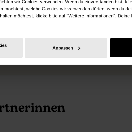
chten wir Cookies verwenden. Wenn du einverstanden bist, klick
und positioniert euch im
lten und macht interne
en möchtest, welche Cookies wir verwenden dürfen, wenn du dei
female Business.
erhalten möchtest, klicke bitte auf "Weitere Informationen". Deine
es Persons sichtbar.
ies
Anpassen
artnerinnen