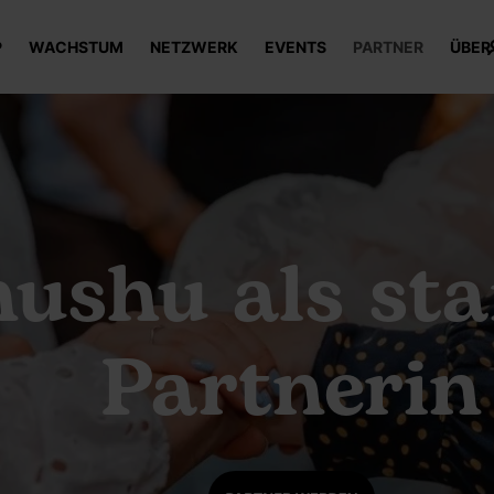
P
WACHSTUM
NETZWERK
EVENTS
PARTNER
ÜBER
nushu als st
Partnerin