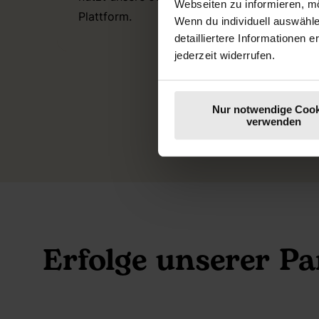
Webseiten zu informieren, mö
Plattform.
Inha
Wenn du individuell auswähl
detailliertere Informationen 
Spok
jederzeit widerrufen.
Nur notwendige Cook
verwenden
Erfolge unserer P