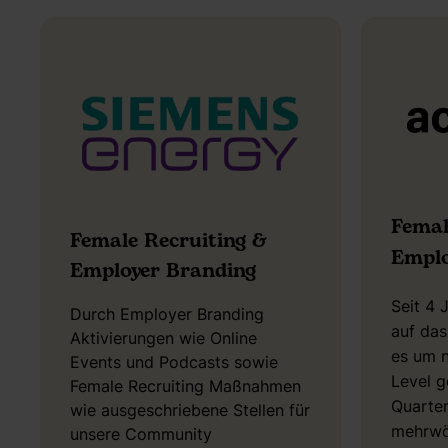
Femal
Female Recruiting &
Emplo
Employer Branding
Seit 4 
Durch Employer Branding
auf da
Aktivierungen wie Online
es um n
Events und Podcasts sowie
Level g
Female Recruiting Maßnahmen
Quarter
wie ausgeschriebene Stellen für
mehrwö
unsere Community