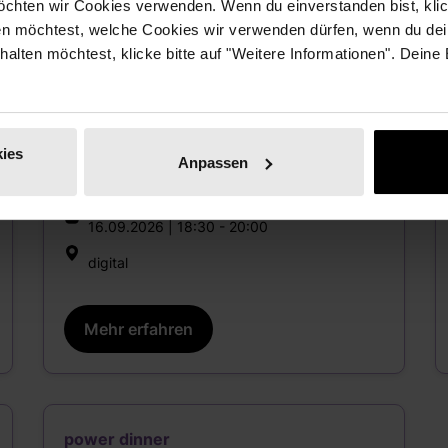
chten wir Cookies verwenden. Wenn du einverstanden bist, klick
en möchtest, welche Cookies wir verwenden dürfen, wenn du dei
erhalten möchtest, klicke bitte auf "Weitere Informationen". Deine
Future of Work
Entgelttransparenzgesetz: Was
es für Führung, HR und
Unternehmenskultur bedeutet
ies
Anpassen
16.09.2026 | 18:30 - 20:00
digital
Mehr erfahren
power dinner