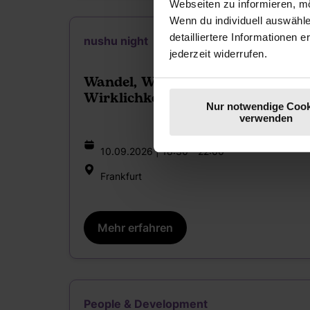
Webseiten zu informieren, mö
Wenn du individuell auswähl
detailliertere Informationen 
nushu night
jederzeit widerrufen.
Wandel, Wirksamkeit,
Wirklichkeit
Nur notwendige Cook
verwenden
10.09.2026 | 18:30 - 22:00
Frankfurt
Mehr erfahren
People & Development